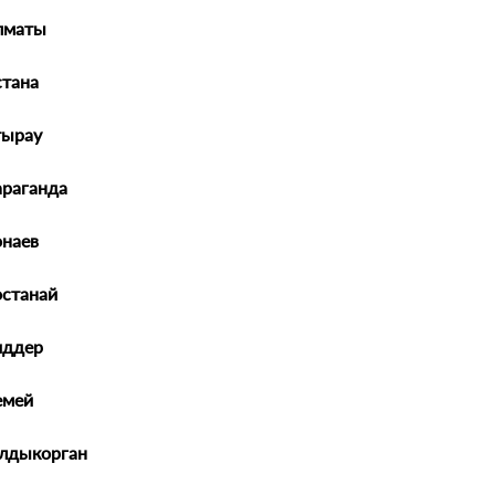
Коврик панели противоскользящий 183*100мм
лматы
Прозрачный
тана
Производитель:
SKYWAY
Размер
:
183x100 мм
тырау
Коврик панели противоскользящий 140*80 мм
араганда
Фиолетовый
наев
Производитель:
SKYWAY
Размер
:
140x80 мм
останай
Коврик панели противоскользящий 140*80 мм Г
иддер
Производитель:
SKYWAY
Размер
:
140x80 мм
емей
алдыкорган
Коврик панели противоскользящий 140*80 мм С