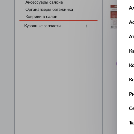
Аксессуары салона
А
Органайзеры багажника
Коврики в салон
Ас
Кузовные запчасти
А
К
Ко
К
Р
С
Т