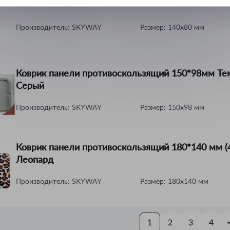
ральск
Производитель:
SKYWAY
Размер
:
140x80 мм
ть-Каменогорск
ымкент
Коврик панели противоскользящий 150*98мм Те
учинск
Серый
Производитель:
SKYWAY
Размер
:
150x98 мм
Коврик панели противоскользящий 180*140 мм (
Леопард
Производитель:
SKYWAY
Размер
:
180x140 мм
1
2
3
4