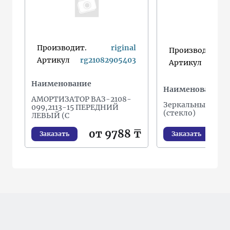
Производит.
riginal
Производит.
Артикул
rg21082905403
Артикул
v
Наименование
Наименование
АМОРТИЗАТОР ВАЗ-2108-
Зеркальный эле
099,2113-15 ПЕРЕДНИЙ
(стекло)
ЛЕВЫЙ (С
от
от 9788 ₸
Заказать
Заказать