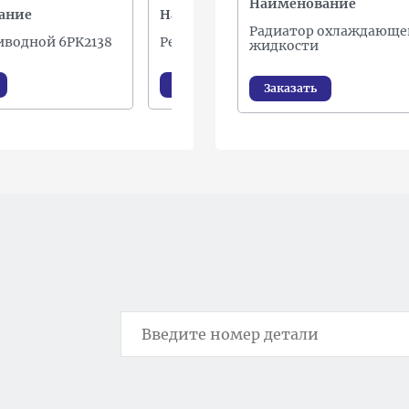
Наименование
ание
Наименование
Н
Радиатор охлаждающе
иводной 6PK2138
Ремень поликлиновой
Р
жидкости
Заказать
Заказать