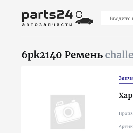
6pk2140 Ремень
chall
Запч
Хар
Произ
Артик