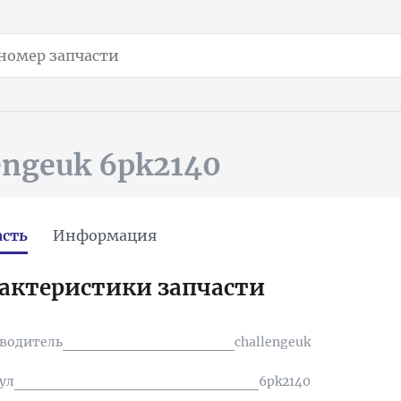
engeuk 6pk2140
асть
Информация
актеристики запчасти
водитель
challengeuk
ул
6pk2140