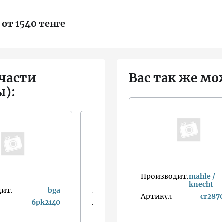
 от 1540 тенге
части
Вас так же мо
ы):
Производит.
mahle /
knecht
ит.
bga
Производит.
dayco
Артикул
cr287
6pk2140
Артикул
6pk2145