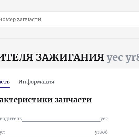
ЛИТЕЛЯ ЗАЖИГАНИЯ
yec y
асть
Информация
актеристики запчасти
водитель
yec
ул
yr806