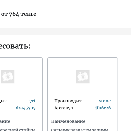
 от 764 тенге
есовать:
ит.
7rt
Производит.
stone
dra45705
Артикул
jf06c26
ание
Наименование
ередней стойки
Сальник раздатки задний