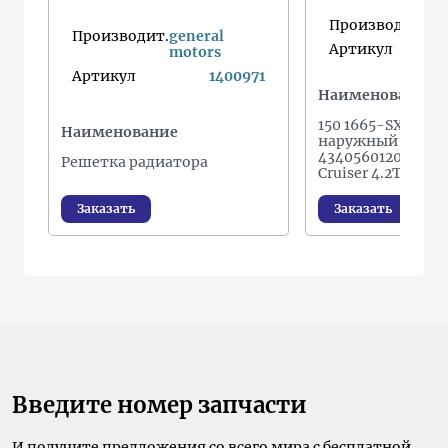
Производит.
Производит.
general
Артикул
motors
Артикул
1400971
Наименование
150 1665-SX_ШР
Наименование
наружный к-кт!
4340560120\ Toyo
Решетка радиатора
Cruiser 4.2TD 1H
от
Заказать
Заказать
Введите номер запчасти
И получите предложения со всего мира с бесплатной