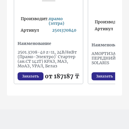
Производит.
прамо
Производит.
(элтра)
Артикул
5
Артикул
2501370840
Наименование
Наименование
2501.3708-40 z=11, 24В/8кВт
АМОРТИЗАТОР L
(Прамо-Электро)` Стартер
ПЕРЕДНИЙ ЛЕВЫ
(ан.СТ 142Т) КРАЗ, МАЗ,
SOLARIS
МоАЗ, УРАЛ, Белаз
от
от 187187 ₸
Заказать
Заказать