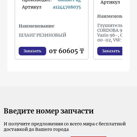
Артикул
Артикул
a1244708075
Наименование
Глушитель задн ч
Наименование
CORDOBA 96-99,
ШЛАНГ РЕЗИНОВЫЙ
Vario 96-, CORDO
00-02, VW: POLO 
от 60605 ₸
от
Заказать
Заказать
Введите номер запчасти
И получите предложения со всего мира с бесплатной
доставкой до Вашего города