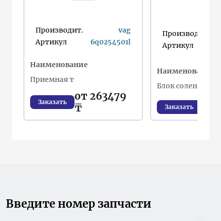
Производит.
vag
Производит.
Артикул
6q0254501l
Артикул
Наименование
Наименование
Приемная т
Блок соленоидов
от 263479
Заказать
от
₸
Заказать
Введите номер запчасти