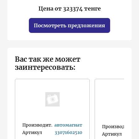
Цена от 323374 тенге
Посмотреть предложения
Вас так же может
заинтересовать:
Производит.
автомагнат
Производит.
Артикул
33071602510
Артикул
1