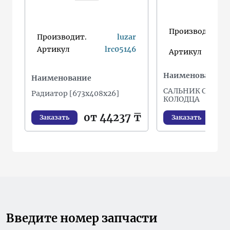
Производит.
oe
Производит.
luzar
ga
Артикул
lrc05146
Артикул
Наименование
Наименование
САЛЬНИК СВЕЧН
Радиатор [673х408х26]
КОЛОДЦА
от 44237 ₸
Заказать
Заказать
Введите номер запчасти