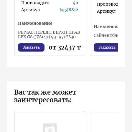
Производит.
4u
Производит.
Артикул
lxg48812
Артикул
Наименование
Наименование
РЫЧАГ ПЕРЕДН ВЕРХН ПРАВ
Сайлентблок под
LEX GS (JZS147) 93-97/GS30
от
от 32437 ₸
Заказать
Заказать
Вас так же может
заинтересовать: