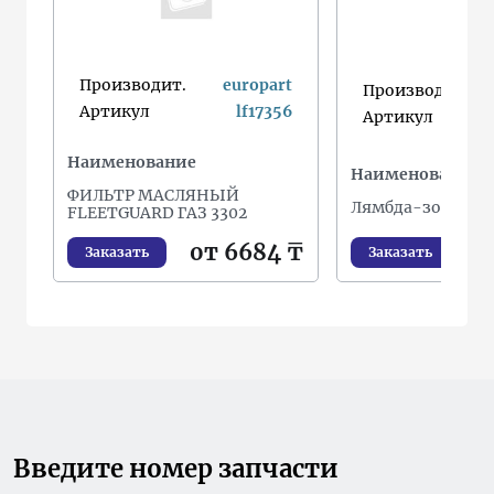
Производит.
europart
Производит.
Артикул
lf17356
Артикул
Наименование
Наименование
ФИЛЬТР МАСЛЯНЫЙ
Лямбда-зонд
FLEETGUARD ГАЗ 3302
от 
от 6684 ₸
Заказать
Заказать
Введите номер запчасти