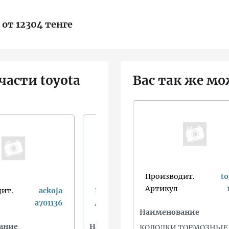
 от 12304 тенге
части toyota
Вас так же мо
Производит.
t
Артикул
ит.
ackoja
Производит.
aplus
a701136
Артикул
19526ap
Наименование
ание
Наименование
Н
КОЛОДКИ ТОРМОЗНЫЕ