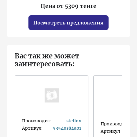
Цена от 5309 тенге
Посмотреть предложения
Вас так же может
заинтересовать:
Производит.
stellox
Производит.
hy
Артикул
53540s84a01
Артикул
e