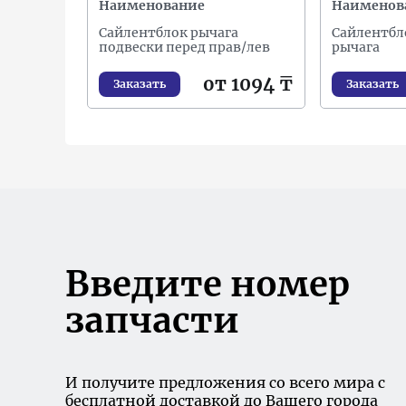
Наименование
Наименов
Сайлентблок рычага
Сайлентбл
подвески перед прав/лев
рычага
от 1094 ₸
Заказать
Заказать
Введите номер
запчасти
И получите предложения со всего мира с
бесплатной доставкой до Вашего города