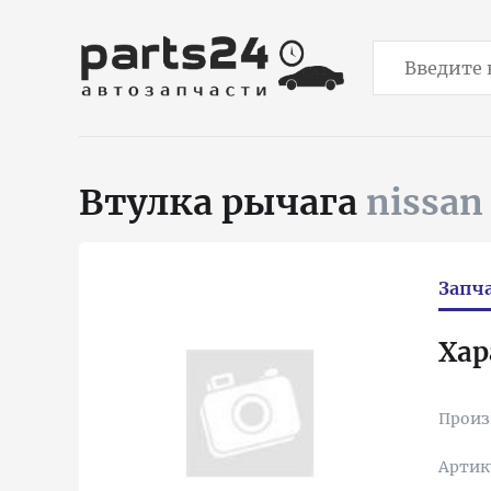
Втулка рычага
nissan
Запч
Хар
Произ
Артик