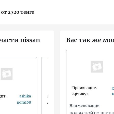
 от 2720 тенге
части nissan
Вас так же мо
Производит.
g
Артикул
1
ит.
ashika
Производит.
asva
gom108
Артикул
0201070
Наименование
ПОДВЕСНОЙ ПОДШИП