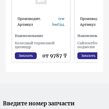
Производит.
trw
Производит.
Артикул
bwf314
Артикул
Наименование
Наименование
Колесный тормозной
Сайлентблок рыч
цилиндр
подвески
от 9787 ₸
о
Заказать
Заказать
Введите номер запчасти