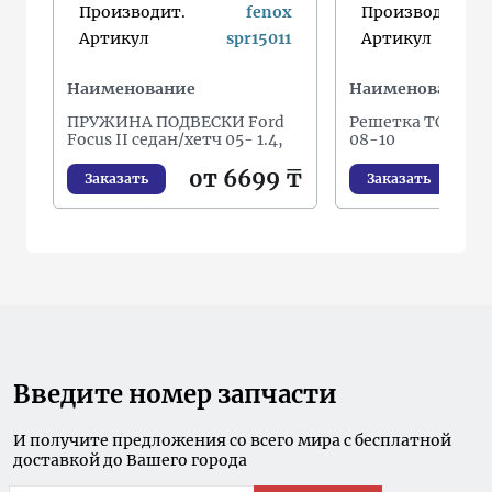
Производит.
fenox
Производит.
Артикул
spr15011
Артикул
s
Наименование
Наименование
ПРУЖИНА ПОДВЕСКИ Ford
Решетка TOYOTA 
Focus II седан/хетч 05- 1.4,
08-10
от 6699 ₸
о
Заказать
Заказать
Введите номер запчасти
И получите предложения со всего мира с бесплатной
доставкой до Вашего города