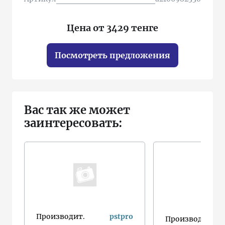
Цена от 3429 тенге
Посмотреть предложения
Вас так же может
заинтересовать:
Производит.
pstpro
Производит.
x