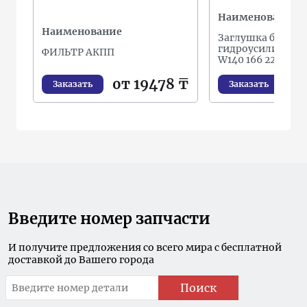
Наименование
Наименование
Заглушка бачка
гидроусилителя
ФИЛЬТР АКПП
W140 166 221 / L
от 19478 ₸
о
Заказать
Заказать
Введите номер запчасти
И получите предложения со всего мира с бесплатной
доставкой до Вашего города
Поиск