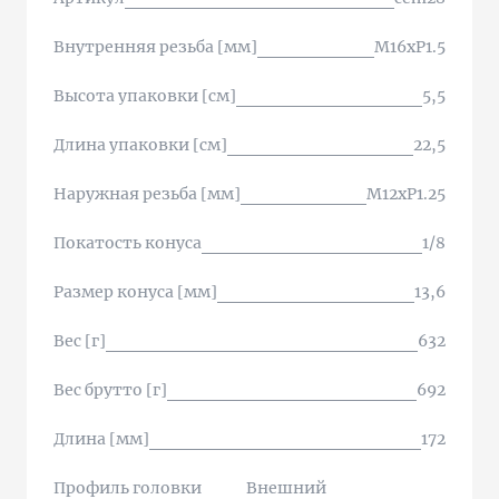
Внутренняя резьба [мм]
M16xP1.5
Высота упаковки [см]
5,5
Длина упаковки [см]
22,5
Наружная резьба [мм]
M12xP1.25
Покатость конуса
1/8
Размер конуса [мм]
13,6
Вес [г]
632
Вес брутто [г]
692
Длина [мм]
172
Профиль головки
Внешний