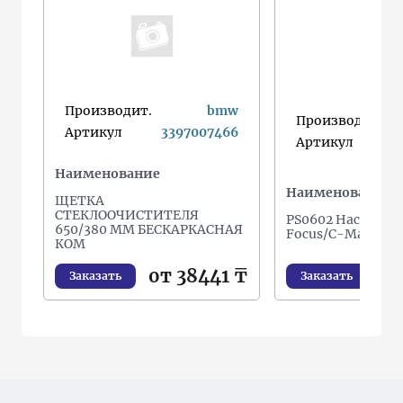
Производит.
bmw
Производит.
Артикул
3397007466
Артикул
Наименование
Наименование
ЩЕТКА
СТЕКЛООЧИСТИТЕЛЯ
PS0602 Насос ГУР
650/380 ММ БЕСКАРКАСНАЯ
Focus/C-Max/C30
КОМ
от
от 38441 ₸
Заказать
Заказать