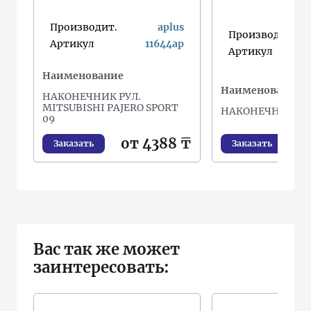
Производит.
aplus
Производит.
Артикул
11644ap
Артикул
Наименование
Наименование
НАКОНЕЧНИК РУЛ.
MITSUBISHI PAJERO SPORT
НАКОНЕЧНИК РУ
09
о
от 4388 ₸
Заказать
Заказать
Вас так же может
заинтересовать: