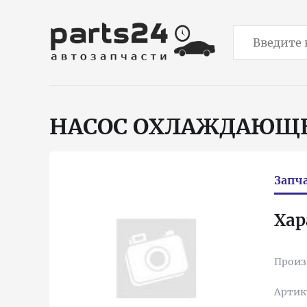
НАСОС ОХЛАЖДАЮЩ
Запч
Хар
Произ
Артик