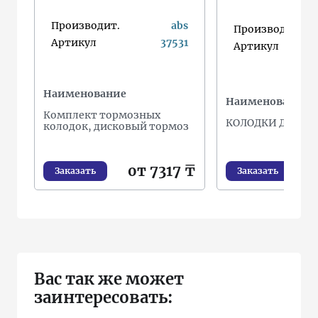
Производит.
abs
Производит.
Артикул
37531
Артикул
Наименование
Наименование
Комплект тормозных
КОЛОДКИ ДИСКО
колодок, дисковый тормоз
от 7317 ₸
о
Заказать
Заказать
Вас так же может
заинтересовать: