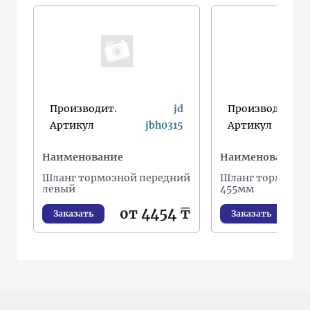
Производит.
jd
Производит.
Артикул
jbh0315
Артикул
Наименование
Наименование
Шланг тормозной передний
Шланг тормозно
левый
455мм
от 4454 ₸
о
Заказать
Заказать