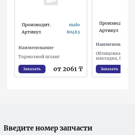
Производит.
Производит.
malo
Артикул
Артикул
80463
Наименование
Наименование
Облицовка / защ
Тормозной шланг
накладка, буфер
от 2061 ₸
от
Заказать
Заказать
Введите номер запчасти