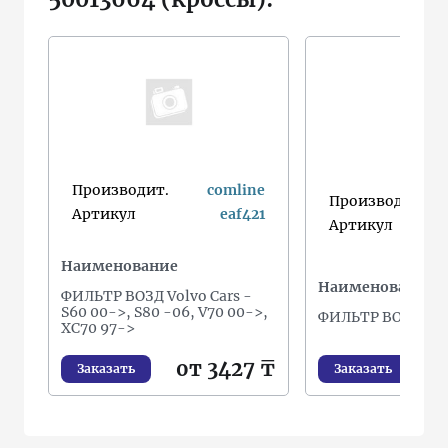
Производит.
comline
Производит.
d
Артикул
eaf421
Артикул
Наименование
Наименование
ФИЛЬТР ВОЗД Volvo Cars -
S60 00->, S80 -06, V70 00->,
ФИЛЬТР ВОЗДУ
XC70 97->
от 3427 ₸
о
Заказать
Заказать